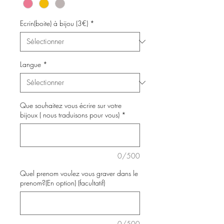
Ecrin(boite) à bijou (3€)
*
Langue
*
Que souhaitez vous écrire sur votre
bijoux ( nous traduisons pour vous)
*
0/500
Quel prenom voulez vous graver dans le
prenom?(En option) (facultatif)
0/500