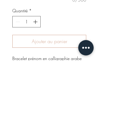
Quantité
*
Ajouter au panier
Bracelet prénom en calligraphie arabe 
style DIWANI avec gravure sur prénoms 
en matiéres argent sterling 925, 
disponible en trois coloris différentes 
:argent, or 18k, rose gold.Après que 
vous avez passé commande nous vous 
contacterons par SMS ou par Mail pour 
choisir la calligraphie ensemble . Les 
bijoux ne craignent ni l eau, ni le soleil ni 
le parfum. Fabrication Main, Délai de 
livraison 1 semaine et demi jours 
ouvrables. Nous pouvons traduire pour 
vous votre prenom en ARABE. (écrivez le 