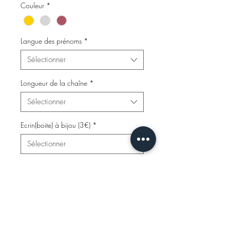
Couleur
*
Langue des prénoms
*
Sélectionner
Longueur de la chaîne
*
Sélectionner
Ecrin(boite) à bijou (3€)
*
Sélectionner
Quels sont les 3 prenoms que vous
souhaitez? (facultatif)
0/500