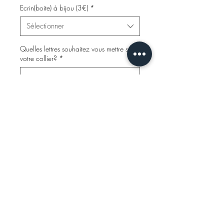
Ecrin(boite) à bijou (3€)
*
Sélectionner
Quelles lettres souhaitez vous mettre sur
votre collier?
*
0/500
Quantité
*
Ajouter au panier
INFOS PRATIQUES
A PROPOS
FAQ