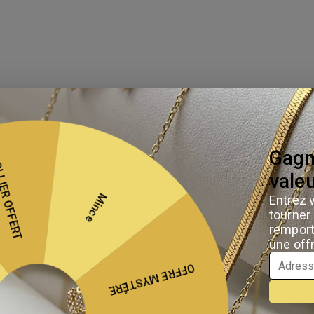
Collier prén
et strass sur
Prix
64,00 €
Couleur
*
Longueur de la chaîne
Sélectionner