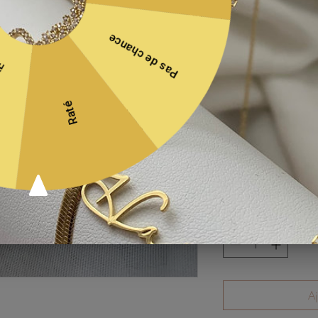
Ecrin(boite) à bijou (3€
Sélectionner
Langue du prénom
*
Sélectionner
Quel prénom souhaitez v
(facultatif)
Quantité
*
Aj