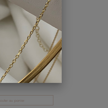
)
*
ous mettre sur votre collier?
0/500
outer au panier