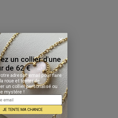
om en strass incrusté
 chaîne
*