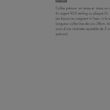
Collier prénom en strass et strass sur
En argent 925 sterling ou plaqué Or
Les bijoux ne craignent ni l'eau, ni le so
Longueur collier (ras de cou 38cm, m
muni d'une chaînette ajustable de 5 c
prénom)