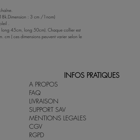
 chaîne.
 18k.Dimension : 3 cm /1nom)
leil .
i long 45cm, long 50cm). Chaque collier est
m. cm ( ces dimensions peuvent varier selon le
INFOS PRATIQUES
A PROPOS
FAQ
LIVRAISON
SUPPORT SAV
MENTIONS LEGALES
CGV
RGPD