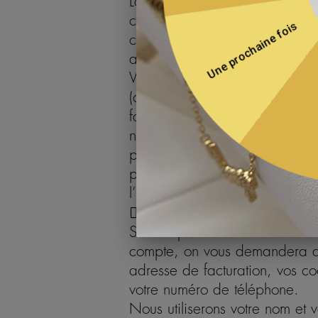
La base juridique de ce trait
constituée par nos intérêts lég
contenu de nos services confor
améliorer davantage nos Produ
Vous pouvez, à votre gré, nou
(comme votre profession et le 
faites, nous pourrons vous pro
notre Site Web. La base jurid
personnel est constituée par no
personnaliser le contenu de n
l’utilisateur et à améliorer da
 Si vous achetez dans notre 
Si vous passez une commande 
compte, on vous demandera de 
adresse de facturation, vos c
votre numéro de téléphone.
Nous utiliserons votre nom et 