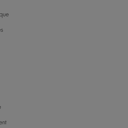
 que
es
e
ent