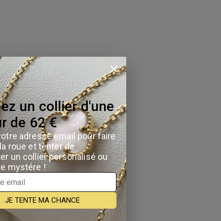
s
 au
s