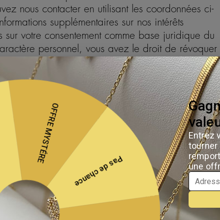
uvez nous contacter en utilisant les coordonnées ci-
nformations supplémentaires sur nos intérêts
ns sur votre consentement comme base juridique du
aractère personnel, vous avez le droit de révoquer
ent avec effet comme décrit ci-dessous ou en nous
 ci-dessus. Cela n’affectera pas le traitement de vo
 jusqu’à la révocation. Cela s’applique également
otre consentement ou sur nos intérêts légitimes dan
e Charte de la protection de la vie privée.
ent des informations, y compris des Données à
vous naviguez sur notre Site Web ou lorsque vous
 comme votre adresse IP, votre type de navigateur,
s journaux d’erreurs et d’autres informations
grégées ne nous permettent pas de vous identifier
lyser les tendances, pour gérer le Site Web et pour
rales sur son utilisation.