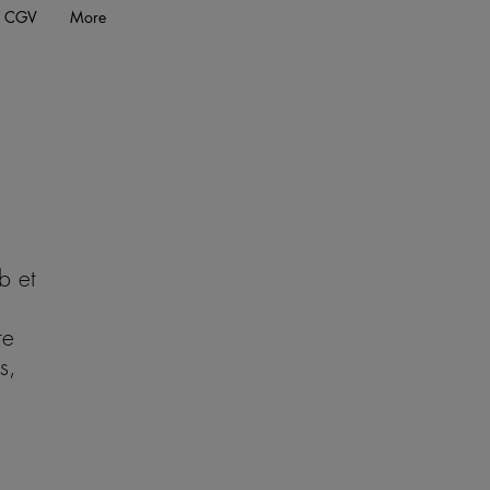
CGV
More
b et
re
s,