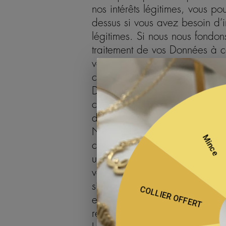
nos intérêts légitimes, vous po
dessus si vous avez besoin d’i
légitimes. Si nous nous fondo
traitement de vos Données à c
votre consentement à tout mom
contactant via les coordonnées
Données à caractère personnel
cas où nous nous fondons sur v
d’autres parties de la présent
Nous collectons automatiquem
caractère personnel, lorsque 
utilisez nos Produits en ligne,
votre système d’exploitation, le
similaires. Ces informations a
et nous les utilisons pour ana
recueillir des informations géné