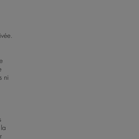
ivée.
ie
e
s ni
s
 la
r