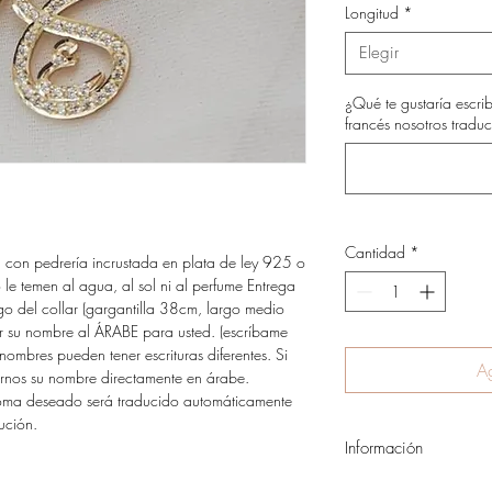
Longitud
*
Elegir
¿Qué te gustaría escrib
francés nosotros traduc
Cantidad
*
I con pedrería incrustada en plata de ley 925 o 
e temen al agua, al sol ni al perfume Entrega 
o del collar (gargantilla 38cm, largo medio 
 su nombre al ÁRABE para usted. (escríbame 
ombres pueden tener escrituras diferentes. Si 
Ag
arnos su nombre directamente en árabe. 
ioma deseado será traducido automáticamente 
ución.
Información
Todos nuestros paquete