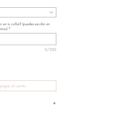
ir en tu collar? (puedes escribir en
imos)
*
0/500
regar al carrito
s están rastreados y asegurados,