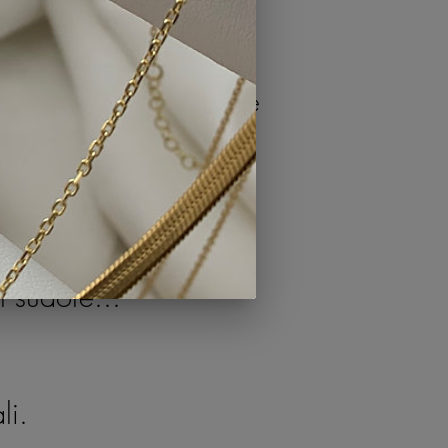
lli personalizzati.
(collana, bracciale,
ingua, scritta e colore
accati in oro 18 carati
l sudore...
li.