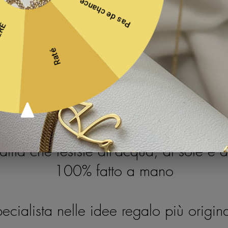
pecializzato nella creazione di gioie
a gamma di gioielli personalizzabili 
igliera e braccialetto nascita), nella l
che preferisci.
 realizzati in argento sterling 925 e pl
(prodotti in Turchia).
lità che resiste all'acqua, al sole e a
100% fatto a mano
ecialista nelle idee regalo più origina