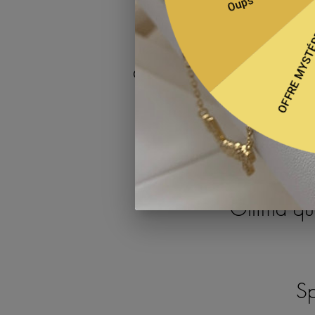
Eljawharah.com è s
Ti offriamo un'ampi
anello, orecchino, cav
I nostri gioielli sono
Ottima qua
Sp