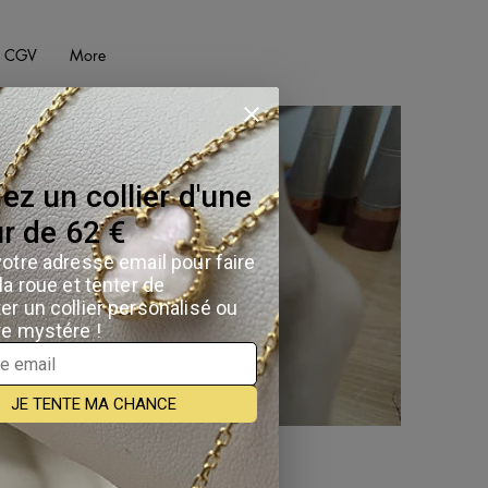
CGV
More